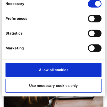
Necessary
Selection
NEWS
Preferences
Ibexa Partner des Monats Januar:
Equimedia
Statistics
Von
Su Kent
03.01.22
| 3 Min. Lesezeit
Marketing
Allow all cookies
Use necessary cookies only