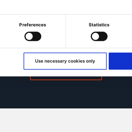
Omnichannel
Kampagnen-
Portale
rsonalisierung
management
Interaktive
Personalisierung
Datenerfassung
Preferences
Statistics
Digital Asset
Integration und
Auftrags-
Management
Automatisierung
verwaltung
Use necessary cookies only
Alle Features entdecken