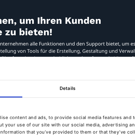
chen, um Ihren Kunden
e zu bieten!
Unternehmen alle Funktionen und den Support bietet, um es i
stellung von Tools für die Erstellung, Gestaltung und Verwa
lattform ist eine ganzheitliche und umfassende Lösung fü
Details
ollaboratives
Marketing-
Site Factory
rbeitsumfeld
Automatisieru
Product
ise content and ads, to provide social media features and to
Information
Datenplattform
t your use of our site with our social media, advertising a
Management
information that you’ve provided to them or that they’ve col