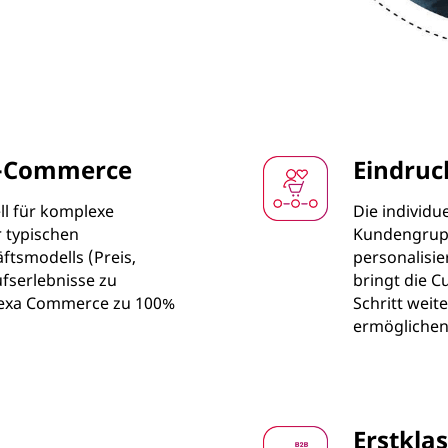
 E-Commerce
Eindruc
l für komplexe
Die individu
r typischen
Kundengrupp
tsmodells (Preis,
personalisi
ufserlebnisse zu
bringt die 
Ibexa Commerce zu 100%
Schritt weit
ermöglichen
Erstkla