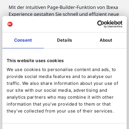
Mit der intuitiven Page-Builder-Funktion von Ibexa
Experience gestalten Sie schnell und effizient neue
Websites mit vordefinierten Layouts, Blöcken und
Vorlagen. Darüber hinaus gibt es dank der Site
Factory keine Begrenzung für die Anzahl der
Consent
Details
About
Seiten, die Sie veröffentlichen. Unser Form Builder
stellt außerdem sicher, dass Sie benutzerdefinierte
Formulare und Umfragen integrieren können, und
This website uses cookies
bietet Ihnen damit ein leistungsstarkes Tool zur
Datenerfassung.
We use cookies to personalise content and ads, to
provide social media features and to analyse our
Profitieren Sie von benutzerfreundlichen
traffic. We also share information about your use of
Website-Vorlagen zur Erstellung neuer Sites
our site with our social media, advertising and
für Ihr Unternehmen.
analytics partners who may combine it with other
Verwenden Sie Inhalte von bestehenden
information that you’ve provided to them or that
Websites für neue Seiten.
they’ve collected from your use of their services.
Profitieren Sie von einer umfassenden Palette
von Bearbeitungswerkzeugen.