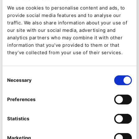
We use cookies to personalise content and ads, to
Produktspezifikationen ändern, verbringen sie
provide social media features and to analyse our
vielleicht nur 5 % ihrer gesamten Kaufphase in
traffic. We also share information about your use of
Kontakt mit Ihrem Vertriebsteam.
our site with our social media, advertising and
analytics partners who may combine it with other
Als Reaktion darauf stellen einige Unternehmen
information that you’ve provided to them or that
they’ve collected from your use of their services.
funktionsübergreifende Teams zusammen und
überlassen den Mitarbeitern aus den Bereichen
Vertrieb, Marketing, Merchandising,
Consent
Necessary
Selection
Kundenservice, Supply Chain und IT die
Verantwortung für verschiedene Bereiche der
Preferences
Customer Journey. Andere wiederum ernennen
Chief Experience Officers, die Erkenntnisse aus
Statistics
Kunden- und Nutzererfahrungsdaten
kombinieren, um den Verkauf zu fördern.
Marketing