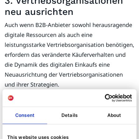
3. Vertriebsorganisationen
neu ausrichten
Auch wenn B2B-Anbieter sowohl herausragende
digitale Ressourcen als auch eine
leistungsstarke Vertriebsorganisation benötigen,
erfordern das veränderte Käuferverhalten und
die Dynamik des digitalen Einkaufs eine
Neuausrichtung der Vertriebsorganisationen
und ihrer Strategien.
Obwohl die überwiegende Mehrheit der B2B-
Kunden vor dem Kauf eines neuen Produkts
Consent
Details
About
immer noch einen persönlichen
Vertriebsmitarbeiter kontaktiert und viele den
This website uses cookies
Rat eines Händlers einholen wollen, wenn sich