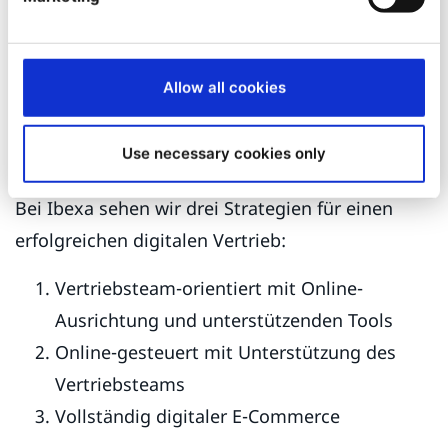
Die Weiterentwicklung der Sales Enablement
Software treibt den Übergang von menschlichen
Allow all cookies
zu digitalen Vertriebsinteraktionen voran und
ermöglicht es dem Vertrieb, sich auf die
Use necessary cookies only
wichtigsten Aktivitäten zu fokussieren.
Bei Ibexa sehen wir drei Strategien für einen
erfolgreichen digitalen Vertrieb:
Vertriebsteam-orientiert mit Online-
Ausrichtung und unterstützenden Tools
Online-gesteuert mit Unterstützung des
Vertriebsteams
Vollständig digitaler E-Commerce