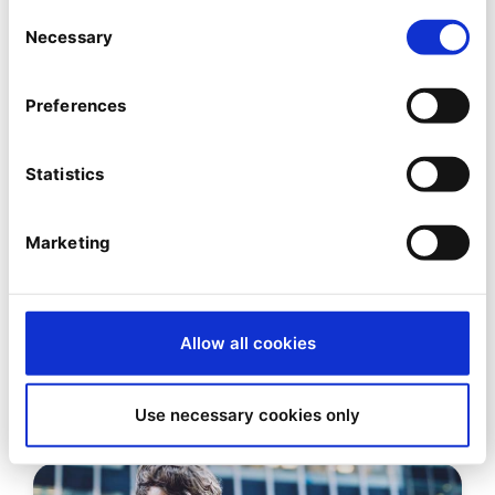
Consent
Necessary
Selection
Preferences
Statistics
Marketing
Was ist iPaaS?
Integration Platform as a Service - was
Allow all cookies
genau dahinter steckt
Use necessary cookies only