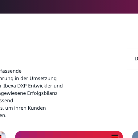
D
mfassende
ahrung in der Umsetzung
er Ibexa DXP Entwickler und
chgewiesene Erfolgsbilanz
assend
us, um ihren Kunden
en.