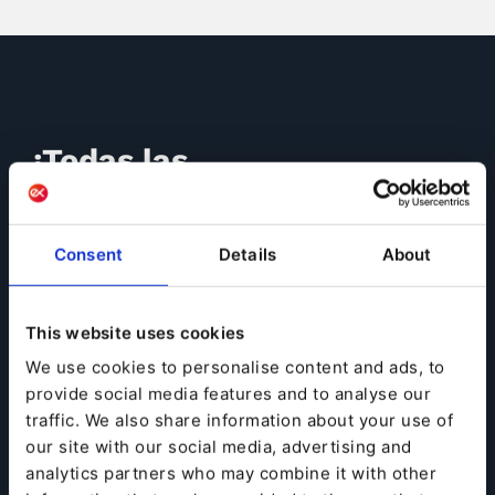
¡Todas las
capacidades que
necesitas para
Consent
Details
About
ofrecer las mejores
experiencias a tus
This website uses cookies
clientes!
We use cookies to personalise content and ads, to
Ibexa DXP está diseñada para proporcionar a tu
provide social media features and to analyse our
empresa todas las funcionalidades y el apoyo que
traffic. We also share information about your use of
necesitas para actualizar tu negocio a la era digital. La
our site with our social media, advertising and
plataforma es una solución integral para tus
analytics partners who may combine it with other
necesidades empresariales más urgentes, con