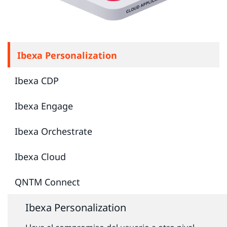
Ibexa Personalization
Ibexa CDP
Ibexa Engage
Ibexa Orchestrate
Ibexa Cloud
QNTM Connect
Ibexa Personalization
Ibexa CDP
Ibexa Engage
Ibexa Orchestrate
Ibexa Cloud
QNTM Connect