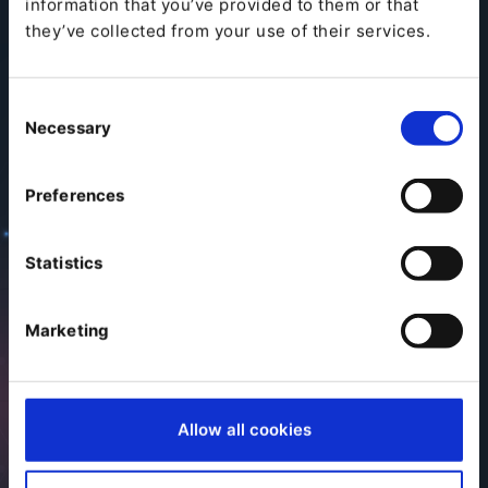
information that you’ve provided to them or that
enfoque en proporcionar las herramientas para
they’ve collected from your use of their services.
crear, dar forma y gestionar la experiencia del cliente,
así como a cada punto de contacto dentro de este.
Consent
Necessary
Selection
Preferences
Statistics
CMS Headless
Área de
Marketing
IA
colaboración de
trabajo
DAM
Allow all cookies
Funcionalidades
PIM
omnicanal