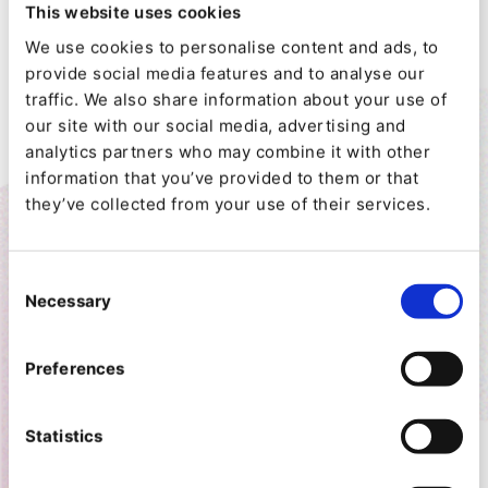
This website uses cookies
We use cookies to personalise content and ads, to
provide social media features and to analyse our
traffic. We also share information about your use of
our site with our social media, advertising and
analytics partners who may combine it with other
Aprovecha el poder de la
information that you’ve provided to them or that
automatización
they’ve collected from your use of their services.
La automatización dentro de los portales en una
DXP permite crear a las empresas experiencias
Consent
digitales más inteligentes, receptivas y que estén
Necessary
Selection
centradas en el usuario.
Ofrece contenidos que son personalizados y
Preferences
planificados, flujos de trabajo que están
automatizados y actualizaciones dinámicas. Sin
Statistics
embargo, eso no es todo. Aprovecha los
activadores de eventos, la incorporación de