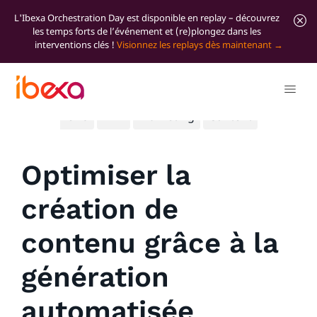
L'Ibexa Orchestration Day est disponible en replay – découvrez
les temps forts de l’événement et (re)plongez dans les
interventions clés !
Visionnez les replays dès maintenant
Tous les articles de blog
Product
Significant
news
DXP
Marketing
Content
Optimiser la
création de
contenu grâce à la
génération
automatisée