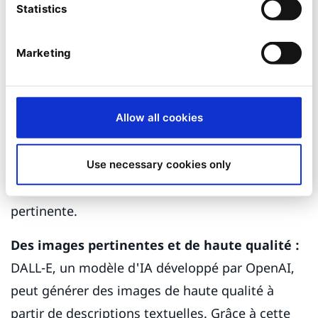
Statistics
contenu de blog.
Génération automatisée d'images :
Avec
Marketing
QNTM Connect, les professionnels du marketing
peuvent automatiser la génération d'images
Allow all cookies
avec DALL-E dès la création d'un nouvel article
de blog. Cette automatisation permet de gagner
du temps et garantit que chaque article de blog
Use necessary cookies only
soit accompagné d'une image de fond unique et
pertinente.
Des images pertinentes et de haute qualité :
DALL-E, un modèle d'IA développé par OpenAI,
peut générer des images de haute qualité à
partir de descriptions textuelles. Grâce à cette