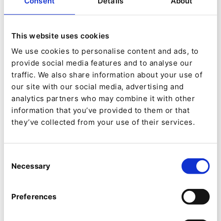
Consent
Details
About
QNTM Connect et DALL-E
This website uses cookies
We use cookies to personalise content and ads, to
provide social media features and to analyse our
QNTM Connect sert de pont entre Ibexa DXP et
traffic. We also share information about your use of
our site with our social media, advertising and
la génération d'images via une plateforme
analytics partners who may combine it with other
d'intégration en tant que service (iPaaS). Cette
information that you’ve provided to them or that
plateforme permet l'automatisation fluide des
they’ve collected from your use of their services.
flux de travail complexes et l'intégration de
différentes applications. En se connectant à des
Consent
Necessary
Selection
outils comme DALL-E d'OpenAI, QNTM Connect
peut significativement améliorer la manière dont
Preferences
les professionnels du marketing recherchent et
génèrent des images d'arrière-plan pour leur