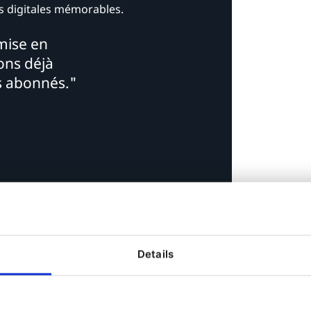
es digitales mémorables.
 mise en
vons déjà
ts abonnés."
Details