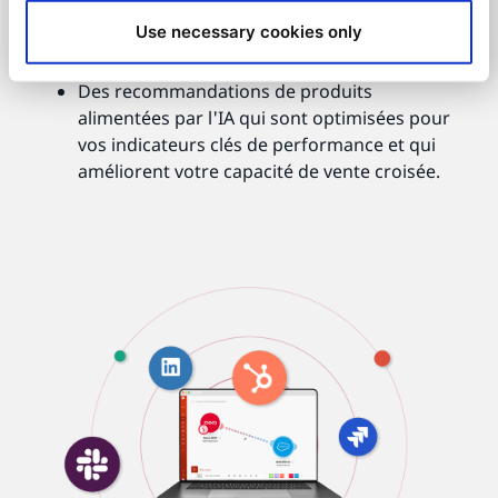
Une fonctionnalité de recherche puissante
Use necessary cookies only
qui aide vos clients à trouver ce qu'ils
cherchent dès la première demande.
Des recommandations de produits
alimentées par l'IA qui sont optimisées pour
vos indicateurs clés de performance et qui
améliorent votre capacité de vente croisée.