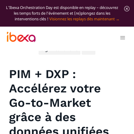
L'Ibexa Orchestration Day est disponible en replay – découvrez
les temps forts de l’événement et (re)plongez dans les
interventions clés !
Visionnez les replays dès maintenant
Tous les articles de blog
Marketer Insights
Significant news
PIM
PIM + DXP :
Accélérez votre
Go-to-Market
grâce à des
données unifiées