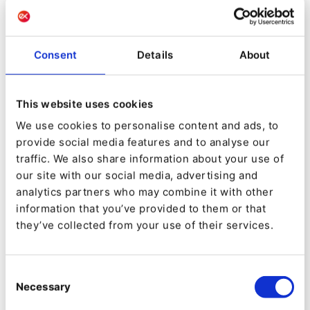
du web au mobile, en passant par les
marketplaces.
Consent
Details
About
Les synergies Quable +
Ibexa
This website uses cookies
Ensemble, Quable et Ibexa forment un
We use cookies to personalise content and ads, to
écosystème puissant, reliant les données
provide social media features and to analyse our
traffic. We also share information about your use of
produits du back-office aux expériences digitales
our site with our social media, advertising and
du front-office.
analytics partners who may combine it with other
information that you’ve provided to them or that
they’ve collected from your use of their services.
Consent
Necessary
Selection