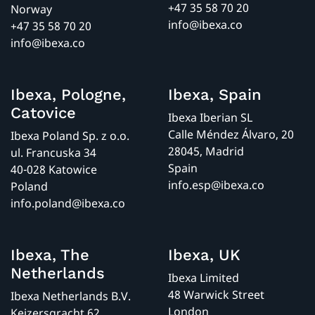
+47 35 58 70 20
Norway
info@ibexa.co
+47 35 58 70 20
info@ibexa.co
Ibexa, Pologne,
Ibexa, Spain
Catovice
Ibexa Iberian SL
Calle Méndez Álvaro, 20
Ibexa Poland Sp. z o.o.
28045, Madrid
ul. Francuska 34
Spain
40-028 Katowice
info.esp@ibexa.co
Poland
info.poland@ibexa.co
Ibexa, The
Ibexa, UK
Netherlands
Ibexa Limited
48 Warwick Street
Ibexa Netherlands B.V.
London
Keizersgracht 62