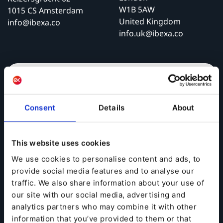
W1B 5AW
1015 CS Amsterdam
United Kingdom
info@ibexa.co
info.uk@ibexa.co
Vous voulez en savoir plus,
demander une démo ou obtenir
Consent
Details
About
un devis ? Remplissez le
formulaire et nous reviendrons
vers vous dans les plus brefs
This website uses cookies
délais.
We use cookies to personalise content and ads, to
provide social media features and to analyse our
traffic. We also share information about your use of
our site with our social media, advertising and
analytics partners who may combine it with other
information that you’ve provided to them or that