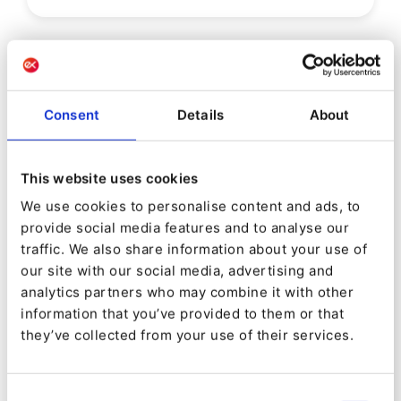
Consent
Details
About
This website uses cookies
We use cookies to personalise content and ads, to
provide social media features and to analyse our
traffic. We also share information about your use of
our site with our social media, advertising and
analytics partners who may combine it with other
DEMO
information that you’ve provided to them or that
Créer des audiences avec Ibexa
they’ve collected from your use of their services.
CDP et cibler le contenu avec le
Page Builder
Consent