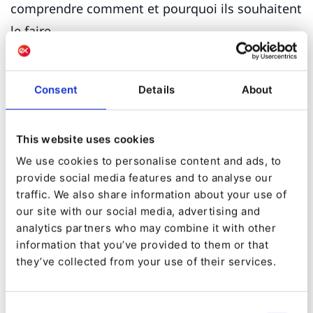
comprendre comment et pourquoi ils souhaitent
le faire.
Une stratégie CX de premier ordre prend des
précautions supplémentaires lorsqu'il s'agit de
Consent
Details
About
décider quand et comment mettre en œuvre la
technologie du libre-service. En soi, la
This website uses cookies
technologie n'est pas synonyme d'expérience
We use cookies to personalise content and ads, to
client supérieure ou de clients plus satisfaits. Ce
provide social media features and to analyse our
traffic. We also share information about your use of
qui compte, c'est l'interface utilisateur et la
our site with our social media, advertising and
manière dont vous intégrez les outils de libre-
analytics partners who may combine it with other
service dans l'écosystème plus large du service à
information that you’ve provided to them or that
they’ve collected from your use of their services.
la clientèle.
5. Cohérence sur tous les canaux
Consent