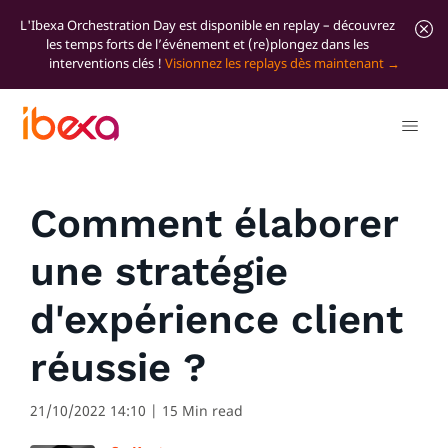
L'Ibexa Orchestration Day est disponible en replay – découvrez
les temps forts de l’événement et (re)plongez dans les
interventions clés !
Visionnez les replays dès maintenant
Tous les articles de blog
Marketer Insights
Comment élaborer
une stratégie
d'expérience client
réussie ?
21/10/2022 14:10
| 15 Min read