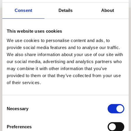
Consent
Details
About
CONNECTEZ DE MANIÈRE TRANSPARENTE LES DONNÉES, LES
This website uses cookies
PRODUITS, LE CONTENU ET L'ACTIVATION.
Où chaque point de contact
We use cookies to personalise content and ads, to
provide social media features and to analyse our traffic.
en synergie
fonctionne
We also share information about your use of our site with
our social media, advertising and analytics partners who
Avec Ibexa, chaque interaction informe la suivante. Les
may combine it with other information that you’ve
informations sur les clients, les données sur les
provided to them or that they’ve collected from your use
produits et le contenu circulent entre les différents
of their services.
canaux, afin que chaque instant reste pertinent,
cohérent et personnalisé.
Consent
Necessary
Selection
Découvrez toutes les solutions
Preferences