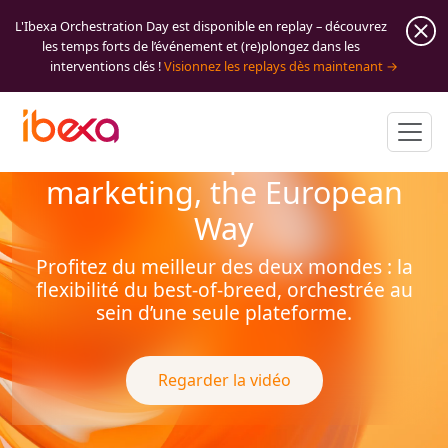
L'Ibexa Orchestration Day est disponible en replay – découvrez
les temps forts de l’événement et (re)plongez dans les
interventions clés !
Visionnez les replays dès maintenant
Orchestrer la performance
marketing, the European
Way
Profitez du meilleur des deux mondes : la
flexibilité du best-of-breed, orchestrée au
sein d’une seule plateforme.
Regarder la vidéo