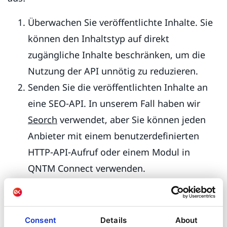
Überwachen Sie veröffentlichte Inhalte. Sie
können den Inhaltstyp auf direkt
zugängliche Inhalte beschränken, um die
Nutzung der API unnötig zu reduzieren.
Senden Sie die veröffentlichten Inhalte an
eine SEO-API. In unserem Fall haben wir
Seorch
verwendet, aber Sie können jeden
Anbieter mit einem benutzerdefinierten
HTTP-API-Aufruf oder einem Modul in
QNTM Connect verwenden.
Filtern Sie die Ergebnisse basierend auf
einer Variablen. In unserem Fall ignorieren
wir Ergebnisse, bei denen die PageSpeed-
Consent
Details
About