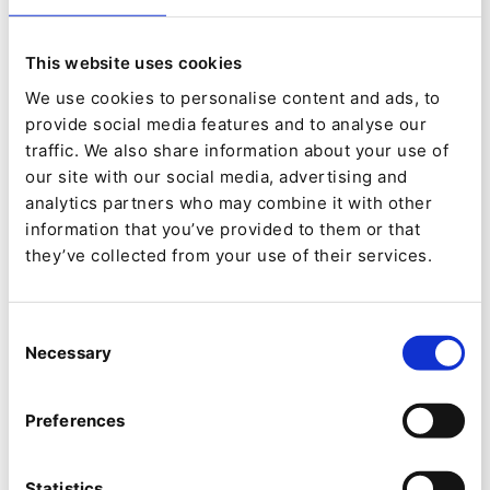
Werte für Mobilgeräte und Desktops jeweils
über 80 und 90 liegen.
This website uses cookies
Alle Ergebnisse, die den Filter bestehen,
We use cookies to personalise content and ads, to
werden an das Ibexa DXP-Modul
provide social media features and to analyse our
traffic. We also share information about your use of
weitergeleitet. Dort erstellen wir ein neues
our site with our social media, advertising and
Benachrichtigungsobjekt für das
analytics partners who may combine it with other
Dashboard.
information that you’ve provided to them or that
they’ve collected from your use of their services.
Im Video unten sehen Sie dieses Szenario in
Aktion:
Consent
Necessary
Selection
Preferences
Statistics