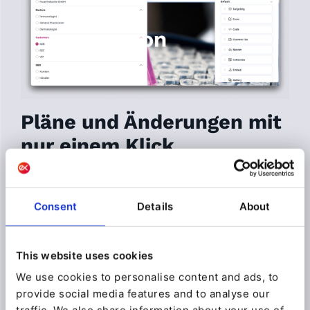
Pläne und Änderungen mit
nur einem Klick
vornehmen
Auf Ihrer Landing Page können Sie spezielle
Consent
Details
About
Angebote exklusiv für Mitglieder präsentieren
oder die Preise Ihrer Produkte und
Dienstleistungen für bestimmte Kunden
This website uses cookies
reduzieren, um die Kundenbindung zu stärken. Mit
Page Builder können Sie beides tun!
We use cookies to personalise content and ads, to
provide social media features and to analyse our
Veröffentlichen Sie mehrere Seiten gleichzeitig,