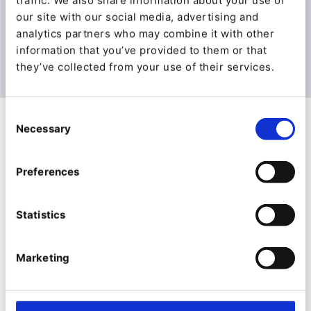
traffic. We also share information about your use of
geben Sie neue Produktseiten frei, ändern Sie
our site with our social media, advertising and
Preisseiten oder starten Sie neue Landing Pages
analytics partners who may combine it with other
für Ihre Kampagnen mit nur einem Mausklick.
information that you’ve provided to them or that
they’ve collected from your use of their services.
Consent
Necessary
Selection
Preferences
Statistics
Marketing