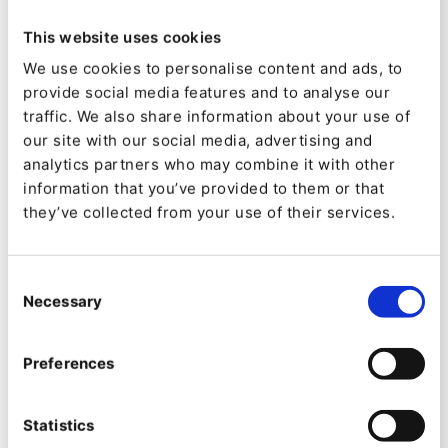
precios personalizadas para diferenciar los
This website uses cookies
precios en función de sus segmentos de
We use cookies to personalise content and ads, to
mercado, la organización del comprador o las
provide social media features and to analyse our
características individuales de los usuarios
traffic. We also share information about your use of
our site with our social media, advertising and
finales.
analytics partners who may combine it with other
information that you’ve provided to them or that
“Los departamentos de marketing y ventas
they’ve collected from your use of their services.
podrán administrar contenido, datos de
productos, personalización y comercio
Consent
electrónico desde la misma plataforma,
Necessary
Selection
cómodamente y con la flexibilidad que brindan
las capacidades de segmentación”, afirma
Preferences
Sylvain Guittard.
Statistics
Lee cómo DELABIE, líder europeo en grifería y