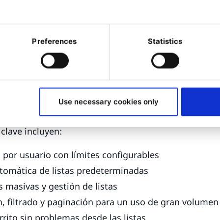
dos y permite a los usuarios controlar su planificac
Preferences
Statistics
ción estructurada a gran escal
ompra están diseñadas para facilitar la navegac
n escenarios de compra estructurados, sin añadir 
usuario.
Use necessary cookies only
clave incluyen:
as por usuario con límites configurables
tomática de listas predeterminadas
 masivas y gestión de listas
ón, filtrado y paginación para un uso de gran volume
rrito sin problemas desde las listas