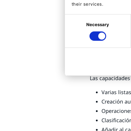
artículos guarda
their services.
Consent
Necessary
Selection
Planifica
Las Listas de C
inspiración y e
experiencia del 
Las capacidades 
Varias list
Creación au
Operaciones
Clasificaci
Añadir al ca