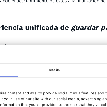
ando el descubrimiento de estos a la finalización de
iencia unificada de
guardar p
pradores pueden:
ductos directamente desde las páginas de productos
tomáticamente una lista predeterminada (
Mi lista de
Details
ionar varias listas
ctos disponibles entre listas y el carrito sin proble
as completas al carrito en una sola acción
ise content and ads, to provide social media features and to
t your use of our site with our social media, advertising a
ficado reduce la fricción, elimina la confusión entre
information that you’ve provided to them or that they’ve col