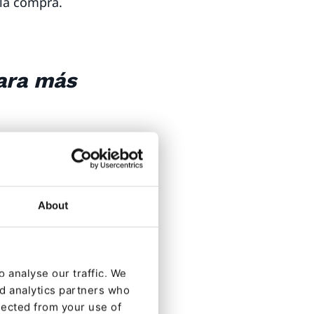
 la compra.
ara más
 y listados
 deseos
)
About
mas
 analyse our traffic. We
nd analytics partners who
 el carrito y los
lected from your use of