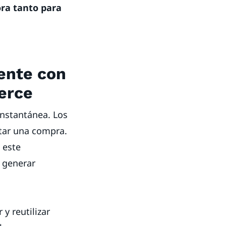
ora tanto para
gente con
erce
instantánea. Los
etar una compra.
 este
 generar
y reutilizar