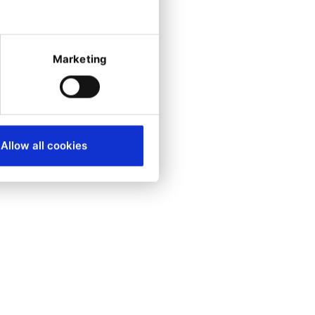
ión de compras.
Marketing
a
ión basada en la
complejidad a la
Allow all cookies
n