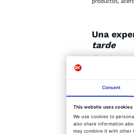
productos, acerc
Una exper
tarde
Ahora, los com
Guardar pro
Utilizar au
Consent
Crear y gest
Mover produ
This website uses cookies
Añadir list
We use cookies to personal
also share information abou
Este enfoque uni
may combine it with other 