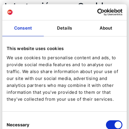
Integración con Quable
PIM
Consent
Details
About
Nuestras últimas actualizaciones de integración
para la solución DXP componible de Ibexa
añaden un conector CMS-PIM nativo a
Quable
This website uses cookies
PIM
y a sus herramientas avanzadas de gestión
We use cookies to personalise content and ads, to
provide social media features and to analyse our
de productos.
traffic. We also share information about your use of
our site with our social media, advertising and
analytics partners who may combine it with other
information that you’ve provided to them or that
they’ve collected from your use of their services.
Consent
Necessary
Selection