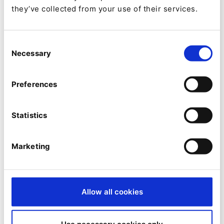
they’ve collected from your use of their services.
Consent
Necessary
Selection
Vorteile der
Preferences
automatisierten
Erstellung von ALT-
Statistics
Texten
Marketing
Die Implementierung dieser automatisierten
Lösung bietet mehrere Vorteile:
Allow all cookies
Verbesserte Barrierefreiheit:
Stellt sicher,
dass alle Bilder für sehbehinderte Nutzer