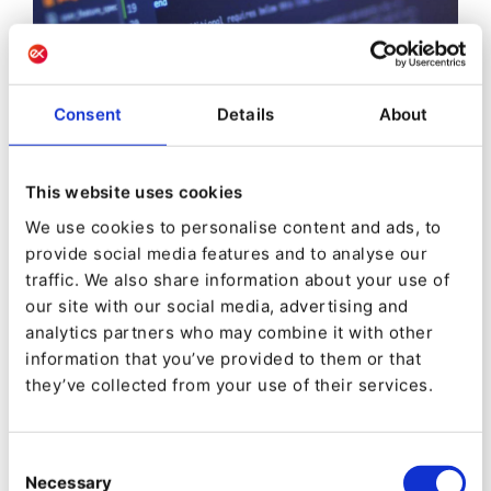
Sofortiger Bugfix-Service
Consent
Details
About
Als Entwickler der Ibexa-Software bietet Ibexa die
erforderlichen Ressourcen, um Fehler zu beheben,
die durch den Wartungsservice identifiziert
This website uses cookies
wurden. Abhängig vom Servicelevel bietet Ibexa
We use cookies to personalise content and ads, to
auch Hotfixes an - eine schnelle Reaktion auf
provide social media features and to analyse our
Problemumgehungsprobleme, bevor das Update
traffic. We also share information about your use of
überhaupt im Wartungsservice verfügbar ist.
our site with our social media, advertising and
analytics partners who may combine it with other
information that you’ve provided to them or that
they’ve collected from your use of their services.
Consent
Necessary
Selection