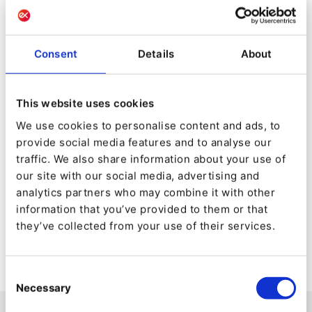
Kompatibel mit öffentlichen Cloud-Servern
wie AWS, Microsoft Azure Google Cloud
Platform und OVH.
Consent
Details
About
Wählen Sie zwischen hohen Betriebszeiten
für hohe Verfügbarkeit und
This website uses cookies
Notfallwiederherstellung.
Umfassende Datensicherheitsverfahren
We use cookies to personalise content and ads, to
gewährleisten, dass Sie die volle Kontrolle
provide social media features and to analyse our
über Ihre Kundendaten behalten.
traffic. We also share information about your use of
Einfache Bereitstellung dank Grid-Architektur
our site with our social media, advertising and
und umfassendem Ibexa-Support.
analytics partners who may combine it with other
Marketing-freundlich: Instant Previews
information that you’ve provided to them or that
ermöglichen eine nahtlose Zusammenarbeit
they’ve collected from your use of their services.
zwischen Marketing-Teams und Entwicklern.
Consent
Necessary
Selection