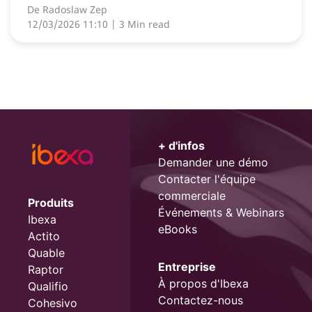
De
Radoslaw Zep
12/03/2026 11:10
| 3 Min read