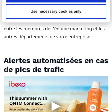
Qu'en est-il des cas d'utilisation non liés à l'IA ?
Use necessary cookies only
Voici quelques exemples de la façon dont Ibexa
Connect peut aider à rationaliser la collaboration
entre les membres de l'équipe marketing et les
autres départements de votre entreprise :
Alertes automatisées en cas
de pics de trafic