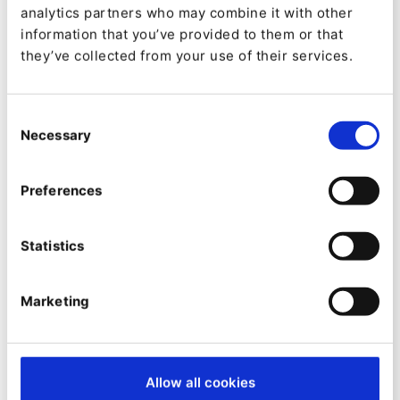
analytics partners who may combine it with other
Améliorer l'accessibilité du
information that you’ve provided to them or that
they’ve collected from your use of their services.
Web avec les balises ALT
automatisées
Consent
Necessary
Selection
Preferences
Statistics
Marketing
Allow all cookies