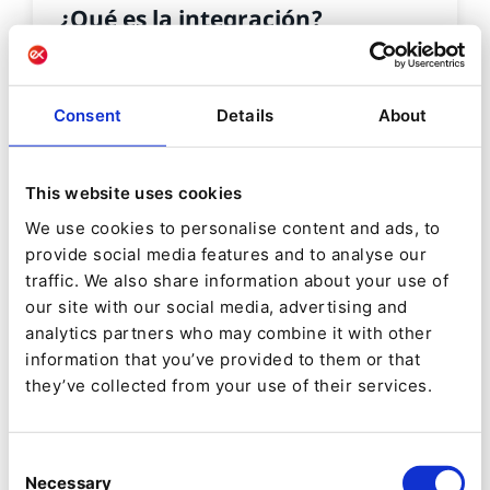
¿Qué es la integración?
Entender por qué la integración de sistemas
es clave para la transformación digital del
Consent
Details
About
B2B.
This website uses cookies
We use cookies to personalise content and ads, to
provide social media features and to analyse our
traffic. We also share information about your use of
our site with our social media, advertising and
analytics partners who may combine it with other
information that you’ve provided to them or that
they’ve collected from your use of their services.
Consent
Necessary
Selection