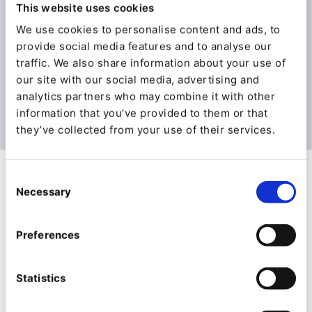
Produktkampagnen, Multisite oder Site Factory
This website uses cookies
lassen sich daher für die Produktwerbung in
We use cookies to personalise content and ads, to
verschiedenen Ländern oder Regionen nutzen.
provide social media features and to analyse our
Mit Ibexa Personalization können Sie zudem
traffic. We also share information about your use of
Inhalte oder verwandte Produkte empfehlen und
our site with our social media, advertising and
so Konversionsraten und Verkäufe steigern.
analytics partners who may combine it with other
information that you’ve provided to them or that
they’ve collected from your use of their services.
Consent
Necessary
Selection
Preferences
Statistics