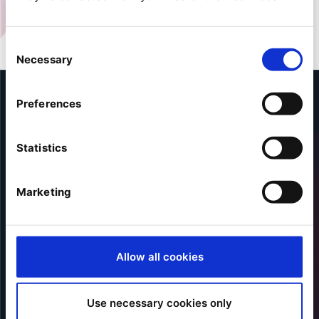
Consent
Necessary
Selection
Preferences
Statistics
Marketing
Allow all cookies
Erfahren Sie, warum
Use necessary cookies only
unsere Kunden Ibexa