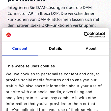
Integrieren Sie DAM-Lösungen über die DAM
Connector API in Ibexa DXP. Die verschiedenen
Funktionen von DAM-Plattformen lassen sich mit
den nativen Ibexa DXP-Funktionen verknüpfen:
Suche nach nicht lokal vorgehaltenen
digitalen Assets und deren Einbindung in
Inhalte oder Produkte
Consent
Details
About
Abrufen von benutzerdefinierten Metadaten,
die im DAM verwaltet werden
Zuordnung von DAM-
This website uses cookies
Abweichungen/Ableitungen zu
We use cookies to personalise content and ads, to
Abweichungen von der DXP. Redakteuren
provide social media features and to analyse our
bietet sich so ein einheitliches Nutzerlebnis,
traffic. We also share information about your use of
unabhängig vom Speichermedium der
our site with our social media, advertising and
Bilddaten
analytics partners who may combine it with other
Bereitstellung von Bildern direkt aus dem
information that you’ve provided to them or that
DAM
they’ve collected from your use of their services.