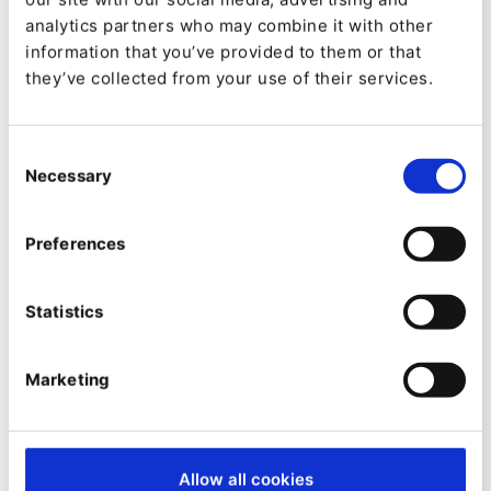
Veröffentlichung von Inhalten auf
analytics partners who may combine it with other
verschiedenen Social-Media-Kanälen. Sobald
information that you’ve provided to them or that
Inhalte in Ibexa DXP erstellt und
they’ve collected from your use of their services.
veröffentlicht wurden, verfolgt Ibexa
Connect diese Inhalte und sendet sie
Consent
Necessary
automatisch an die vorgesehenen Social-
Selection
Media-Plattformen.
Preferences
Anpassbare Nachrichten:
Marketingfachleute können
Statistics
benutzerdefinierte Felder für jede Plattform
definieren und so maßgeschneiderte
Marketing
Nachrichten erstellen, die auf das
spezifische Publikum jedes Social-Media-
Kanals zugeschnitten sind. Beispielsweise
Allow all cookies