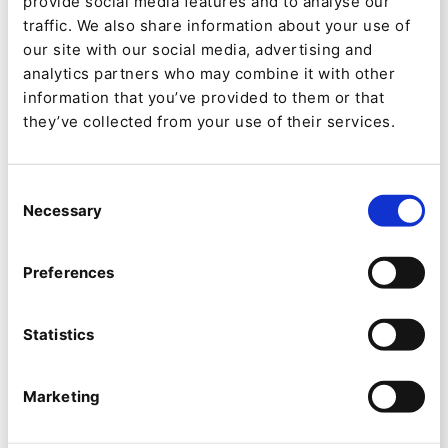
provide social media features and to analyse our
Organisationen Ressourcen zuweisen und
traffic. We also share information about your use of
jede Komponente nach Bedarf skalieren, um
our site with our social media, advertising and
die Leistung und die Benutzererfahrung zu
analytics partners who may combine it with other
information that you’ve provided to them or that
verbessern.
they’ve collected from your use of their services.
Nutzung von Daten
- Die Integration von
Best-of-Breed-Externensystemen zur
Consent
Verknüpfung von Datenfeeds und
Necessary
Selection
Funktionen von Drittanbietern ermöglicht
eine konsistente, plattformübergreifende,
Preferences
mehrkanalige Erfahrungen.
Verkürzung der Markteinführungszeit
-
Statistics
Entwickler profitieren von dieser modularen
Architektur, die es ihnen ermöglicht, an
Marketing
kleineren, fokussierteren Komponenten zu