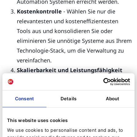
Automation Systemen erreicht werden.
Kostenkontrolle
- Wählen Sie nur die
relevantesten und kosteneffizientesten
Tools aus und konsolidieren Sie oder
eliminieren Sie unnötige Systeme aus Ihrem
Technologie-Stack, um die Verwaltung zu
vereinfachen.
Skalierbarkeit und Leistungsfähigkeit
stehen im Mittelpunkt einer composable
DXP, mit ihrer Fähigkeit, eine wachsende
Anzahl von Webbesuchern und
Consent
Details
About
Benutzerbasis zu bewältigen. Durch die
Nutzung von Cloud-Infrastrukturen und
This website uses cookies
Microservices-Architekturen können
We use cookies to personalise content and ads, to