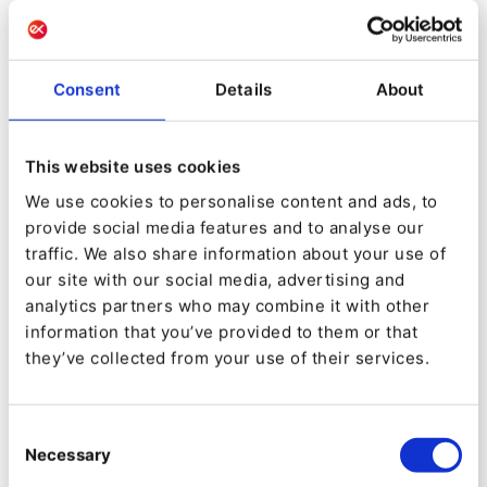
sólo las herramientas más relevantes y
rentables y consolida o excluye los sistemas
innecesarios de tu pila tecnológica, lo que
Consent
Details
About
también simplifica la gestión.
Escalabilidad y rendimiento
están en el
This website uses cookies
corazón de un DXP componible, con su
We use cookies to personalise content and ads, to
capacidad para manejar un número
provide social media features and to analyse our
creciente de visitantes web y base de
traffic. We also share information about your use of
our site with our social media, advertising and
usuarios. Aprovechar la infraestructura en la
analytics partners who may combine it with other
nube y la arquitectura de microservicios
information that you’ve provided to them or that
permite a las organizaciones asignar
they’ve collected from your use of their services.
recursos y escalar cada componente según
sea necesario para mejorar el rendimiento y
Consent
Necessary
la experiencia del usuario.
Selection