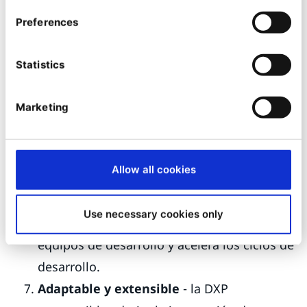
Aprovechar los datos
– la integración de
Preferences
los mejores sistemas externos para
conectar fuentes de datos y funcionalidades
Statistics
de terceros facilita experiencias unificadas,
multicanal y multipunto de contacto.
Marketing
Reducir el tiempo de comercialización
-
Los desarrolladores se benefician de esta
arquitectura componible que les permite
Allow all cookies
trabajar en componentes más pequeños y
centrados. Este enfoque modular simplifica
Use necessary cookies only
el desarrollo, fomenta la colaboración entre
equipos de desarrollo y acelera los ciclos de
desarrollo.
Adaptable y extensible
- la DXP