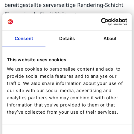
bereitgestellte serverseitige Rendering-Schicht
für maximale Flexibilität nutzen.
Aufbauend auf dem robusten Technologie-Stack
von Ibexa DXP bietet Ibexa Headless verbesserte
Consent
Details
About
HTTP-APIs und eine verbesserte
Authentifizierung im Vergleich zu seinem
This website uses cookies
Vorgänger, Ibexa Content.
We use cookies to personalise content and ads, to
provide social media features and to analyse our
Produkt-Demo-
traffic. We also share information about your use of
our site with our social media, advertising and
Anwendungsfälle
analytics partners who may combine it with other
information that you’ve provided to them or that
Sylvain blieb dann auf der Bühne, um uns durch
they’ve collected from your use of their services.
eine Reihe von Demos zu führen und zu zeigen,
wie zahlreiche Hersteller aus ganz Europa von
Consent