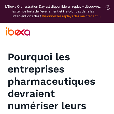
L'Ibexa Orchestration Day est disponible en replay – découvrez
les temps forts de l’événement et (re)plongez dans les
interventions clés !
Visionnez les replays dès maintenant
Tous les articles de blog
Marketer Insights
Pourquoi les
entreprises
pharmaceutiques
devraient
numériser leurs