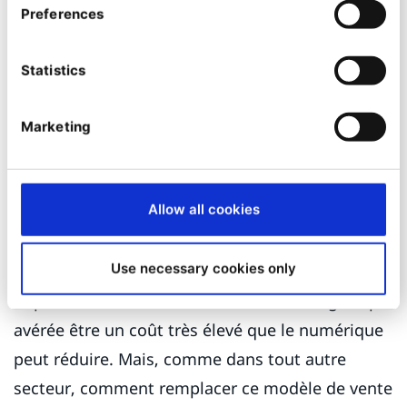
Preferences
relation avec le consommateur final, les
entreprises pharmaceutiques ont une
Statistics
opportunité unique d'avoir un impact
substantiel sur leurs opérations globales de
Marketing
vente et de marketing et les optimiser tout en
réduisant sérieusement leurs coûts.
Allow all cookies
L'ancienne façon de s'appuyer entièrement sur
une armée de commerciaux pour le marketing,
Use necessary cookies only
l'évangélisation et l'éducation pour avoir un
impact sur le niveau des ventes s'est longtemps
avérée être un coût très élevé que le numérique
peut réduire. Mais, comme dans tout autre
secteur, comment remplacer ce modèle de vente