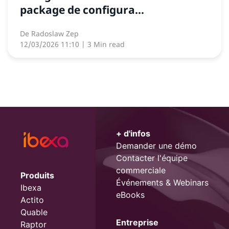
package de configura...
De
Radoslaw Zep
12/03/2026 11:10
| 3 Min read