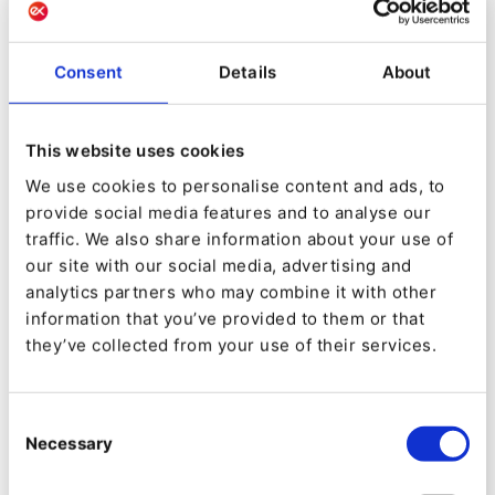
de plus en plus compétitif, se concentrant sur la
gestion des coûts, la simplification des
Consent
Details
About
opérations et l'obtention de véritables résultats.
Tant du côté des acheteurs que du côté des
This website uses cookies
ventes, la transformation numérique devrait
We use cookies to personalise content and ads, to
simplifier l'efficacité des processus et réduire les
provide social media features and to analyse our
coûts. Non seulement cela aura un impact direct
traffic. We also share information about your use of
sur le comportement des acheteurs, comme
our site with our social media, advertising and
analytics partners who may combine it with other
décrit ci-dessus, mais cela sera également le cas
information that you’ve provided to them or that
pour le vendeur.
they’ve collected from your use of their services.
En numérisant et en automatisant les processus
de vente et de marketing, que ce soit en ce qui
Consent
Necessary
Selection
concerne la relation directe avec l'acheteur, la
relation avec le prescripteur, ou même la