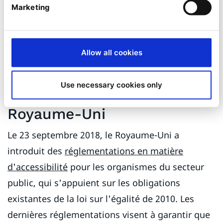
législation existante et à la nouvelle législation
Marketing
qui se profile à l'horizon.
Législation, où en êtes-
Allow all cookies
vous ?
Use necessary cookies only
Accessibilité du web au
Royaume-Uni
Le 23 septembre 2018, le Royaume-Uni a
introduit des
réglementations en matière
d'accessibilité
pour les organismes du secteur
public, qui s'appuient sur les obligations
existantes de la loi sur l'égalité de 2010. Les
dernières réglementations visent à garantir que