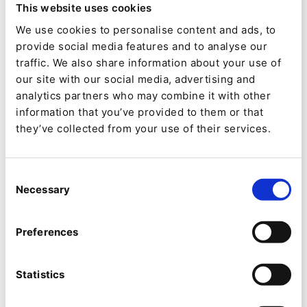
This website uses cookies
certaines d'entre elles aient l'accessibilité à
We use cookies to personalise content and ads, to
l'esprit, ce n'est pas une priorité.
provide social media features and to analyse our
La migration vers une technologie plus
traffic. We also share information about your use of
our site with our social media, advertising and
performante, telle qu'une plateforme
analytics partners who may combine it with other
d'expérience numérique (DXP), qui peut
information that you’ve provided to them or that
mieux prendre en charge la législation
they’ve collected from your use of their services.
actuelle et à venir, parmi une multitude
d'autres avantages, peut donc sembler
Consent
décourageante.
Necessary
Selection
Malgré ces obstacles, de nombreuses
Preferences
entreprises, en particulier celles qui opèrent
dans le secteur public, doivent commencer à
Statistics
élaborer des stratégies pour se conformer à la