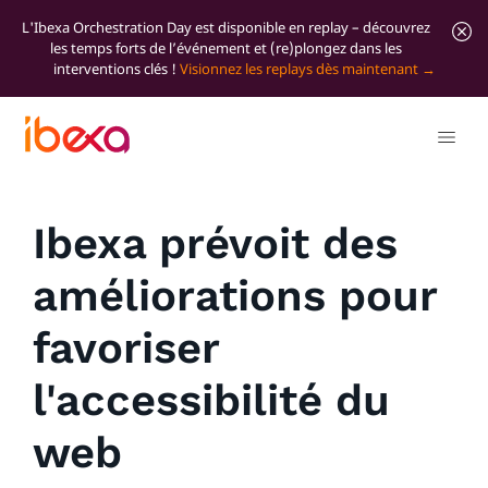
L'Ibexa Orchestration Day est disponible en replay – découvrez
les temps forts de l’événement et (re)plongez dans les
interventions clés !
Visionnez les replays dès maintenant
Tous les articles de blog
News
Ibexa prévoit des
améliorations pour
favoriser
l'accessibilité du
web