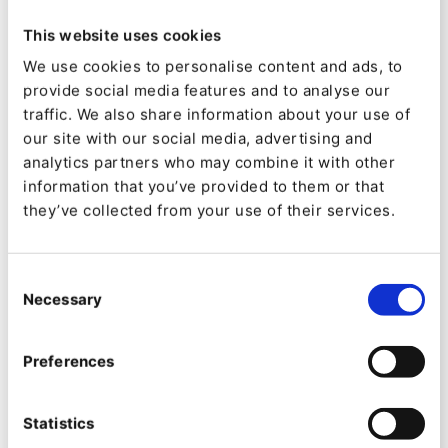
d'école de ton petit dernier ? Ton chien
This website uses cookies
s'acharne-t-il toujours sur tes chaussures ?’ »
We use cookies to personalise content and ads, to
provide social media features and to analyse our
Ce que Anders Haukeli appelle l’aspect «
traffic. We also share information about your use of
sentimental » de l’entreprise a été maintenu en
our site with our social media, advertising and
analytics partners who may combine it with other
vie pendant le COVID-19, et le chiffre d’affaires
information that you’ve provided to them or that
de l’entreprise a explosé.
they’ve collected from your use of their services.
« J'ai l'impression que tout s'est accéléré »,
Consent
explique Benjamin Selmer.
Necessary
Selection
Était-ce vrai de manière égale pour le B2C et le
B2B ?
Preferences
Benjamin Selmer n'aime pas la distinction entre
Statistics
les projets B2C et B2B. « Nous pensons toujours