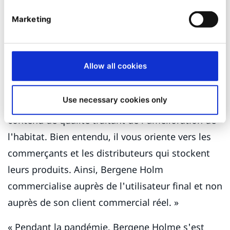
qu'il s'agit d'utilisateurs vers un système », dit-
Marketing
il, « et le B2B concerne toujours les personnes. »
L'un de ses clients B2B les plus tournés vers
Allow all cookies
l'avenir est l’entreprise de charpente
Bergene
Holm
. « Son site, construit sur Ibexa, est
Use necessary cookies only
intéressant car il propose un vaste ensemble de
contenu de qualité traitant de l’amélioration de
l'habitat. Bien entendu, il vous oriente vers les
commerçants et les distributeurs qui stockent
leurs produits. Ainsi, Bergene Holm
commercialise auprès de l'utilisateur final et non
auprès de son client commercial réel. »
« Pendant la pandémie, Bergene Holme s'est