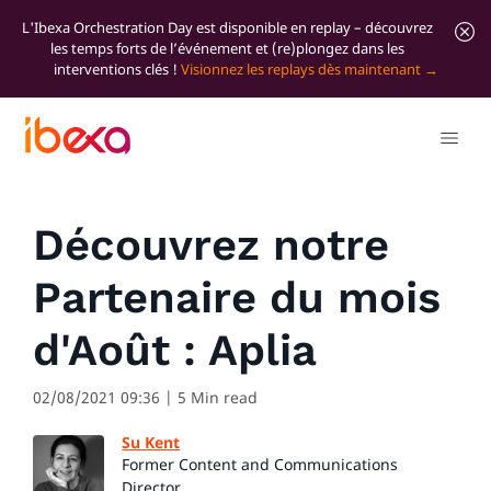
L'Ibexa Orchestration Day est disponible en replay – découvrez
les temps forts de l’événement et (re)plongez dans les
interventions clés !
Visionnez les replays dès maintenant
Tous les articles de blog
News
Découvrez notre
Partenaire du mois
d'Août : Aplia
02/08/2021 09:36
| 5 Min read
Su Kent
Former Content and Communications
Director