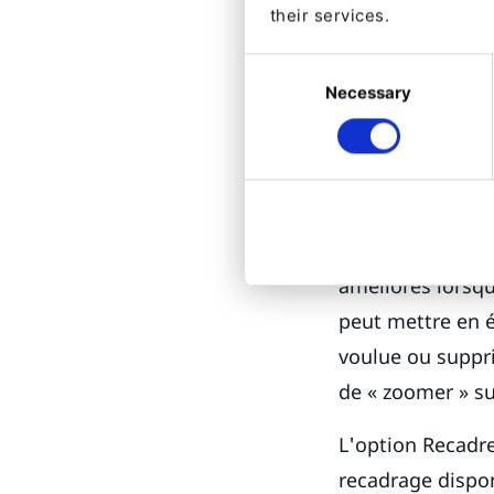
their services.
Consent
Necessary
Selection
Vous pou
améliore
avec la f
L'impact visuel
améliorés lorsq
peut mettre en é
voulue ou suppr
de « zoomer » su
L'option Recadre
recadrage dispo