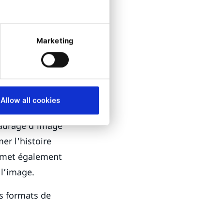
Marketing
sujet ou
 image
Allow all cookies
rablement
cadrage d'image
er l'histoire
ermet également
 l’image.
es formats de