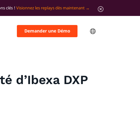
ns clés !
Visionnez les replays dès maintenant
Demander une Démo
té d’Ibexa DXP