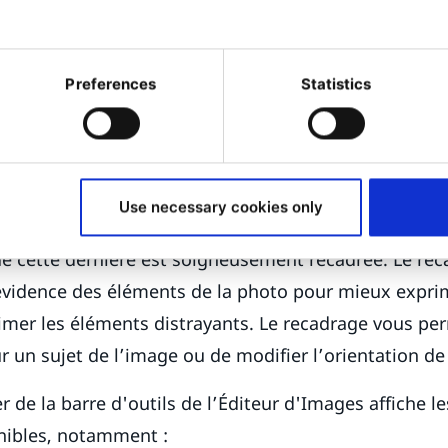
Preferences
Statistics
vez vous concentrer sur un 
r l'expression visuelle d'une
onctionnalité « Recadrer ».
Use necessary cookies only
 et la composition d'une image peuvent être considé
ue cette dernière est soigneusement recadrée. Le re
vidence des éléments de la photo pour mieux exprim
imer les éléments distrayants. Le recadrage vous p
r un sujet de l’image ou de modifier l’orientation de
r de la barre d'outils de l’Éditeur d'Images affiche l
nibles, notamment :