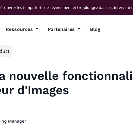
découvrez les temps forts de l’événement et (re)plongez dans les interventio
Ressources
Partenaires
Blog
duct
a nouvelle fonctionnali
teur d'Images
ting Manager