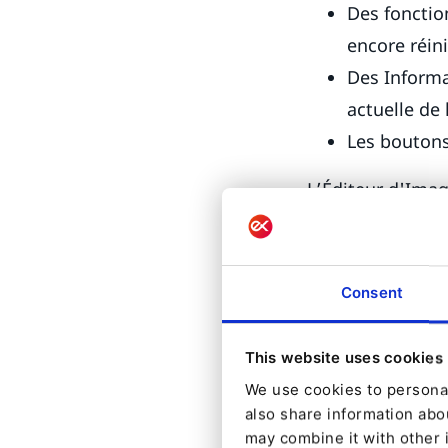
Des fonctio
encore réini
Des Informa
actuelle de 
Les boutons
L’Éditeur d'Imag
les champs d’im
Consent
This website uses cookies
We use cookies to personal
also share information abou
may combine it with other 