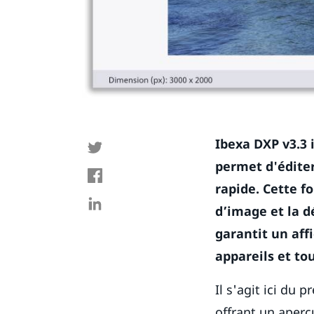
Ibexa DXP v3.3 
permet d'éditer
rapide. Cette f
d’image et la d
garantit un aff
appareils et to
Il s'agit ici du 
offrant un aperç