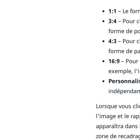
1:1
– Le for
3:4
– Pour c
forme de po
4:3
– Pour c
forme de pa
16:9
– Pour 
exemple, l’
Personnali
indépendamm
Lorsque vous cli
l'image et le ra
apparaîtra dans 
zone de recadrag