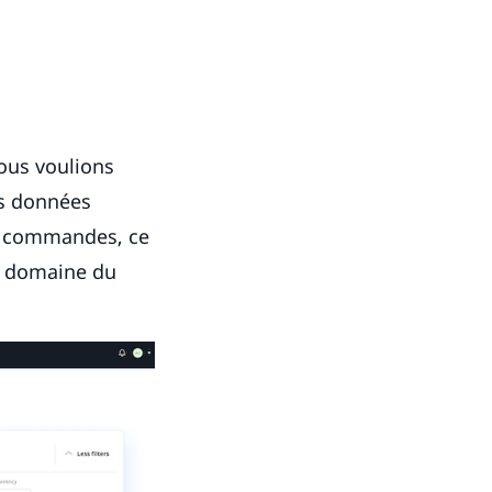
ous voulions
es données
es commandes, ce
e domaine du