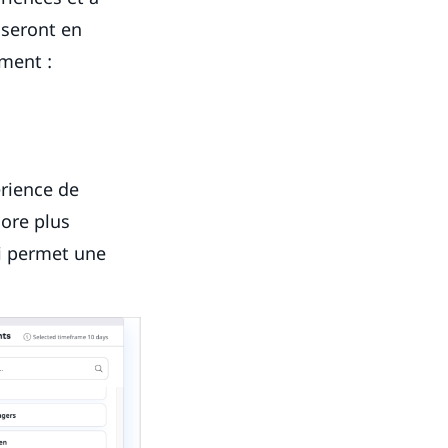
 seront en
ment :
rience de
core plus
ui permet une