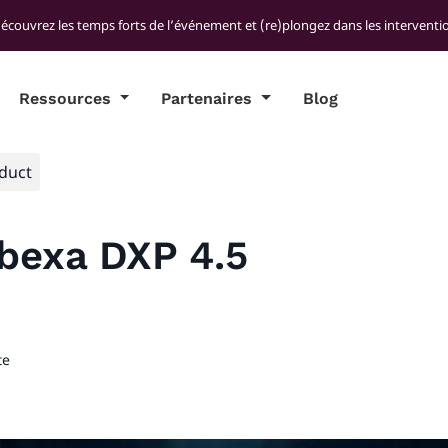
découvrez les temps forts de l’événement et (re)plongez dans les interventio
Ressources
Partenaires
Blog
duct
bexa DXP 4.5
te