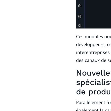
Ces modules nouv
développeurs, c
interentreprises
des canaux de se
Nouvelle
spéciali
de produ
Parallèlement à
également la cap