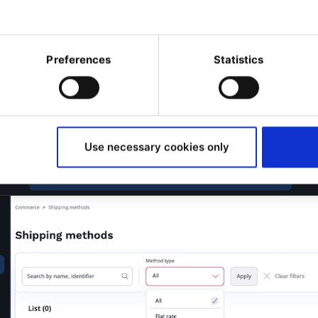
Preferences
Statistics
e d'expédition apporte des améliorations tant pour
trateurs du back-office, notamment une gestion flex
Use necessary cookies only
ition et des flux de travail personnalisables :