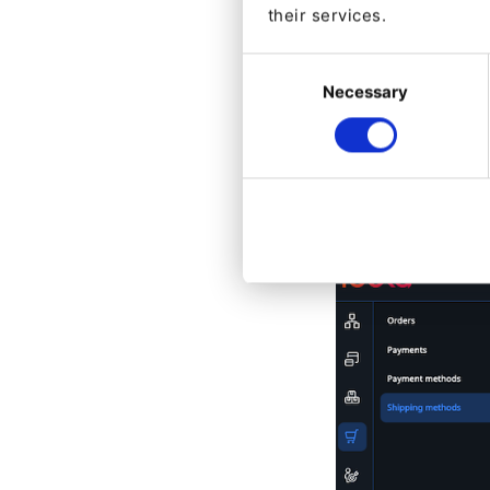
their services.
Consent
Necessary
Selection
Le nouveau modul
pour les adminis
méthodes d'expéd