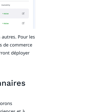
 autres. Pour les
xes de commerce
urront déployer
nnaires
iorons
riences et à