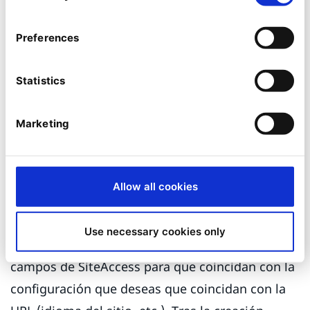
genera el fragmento. Para crear una nueva URL
personalizada, haz clic en "Agregar nuevo":
Preferences
Statistics
Marketing
Allow all cookies
Use necessary cookies only
Completa el campo de URL, el idioma y los
campos de SiteAccess para que coincidan con la
configuración que deseas que coincidan con la