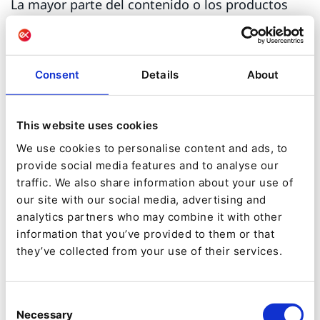
La mayor parte del contenido o los productos
que ofrece probablemente caerán en el rango de
administración automática. Pero todavía hay
espacio para alias o redireccionamientos
Consent
Details
About
creados manualmente. Por ejemplo, al crear URL
cortas para campañas o redireccionar URL al
This website uses cookies
migrar de otro sistema a Ibexa DXP.
We use cookies to personalise content and ads, to
provide social media features and to analyse our
Las URL de nivel de elemento del repositorio se
traffic. We also share information about your use of
pueden administrar a través de la pestaña URL.
our site with our social media, advertising and
analytics partners who may combine it with other
Puede ver (pero no editar) todas las URL del
information that you’ve provided to them or that
sistema generadas automáticamente, así como
they’ve collected from your use of their services.
los alias de URL personalizados. Para modificar
las URL del sistema, debe modificar el elemento
Consent
de contenido y editar el campo desde el que se
Necessary
Selection