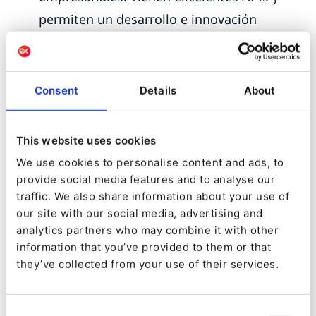
permiten un desarrollo e innovación
rápidos, así como un enfoque muy
centrado.
Ejemplos: productos y servicios técnicos de
Consent
Details
About
nicho, como procesamiento de imágenes,
APIs técnicas para cualquier servicio, como
This website uses cookies
por ejemplo para el cálculo de impuestos.
We use cookies to personalise content and ads, to
provide social media features and to analyse our
¿Acoplable o des-
traffic. We also share information about your use of
our site with our social media, advertising and
acoplable ?
analytics partners who may combine it with other
information that you’ve provided to them or that
Entonces, ¿cuál es la ruta correcta para las
they’ve collected from your use of their services.
empresas que planean digitalizar sus actividades
de cara al cliente?
Consent