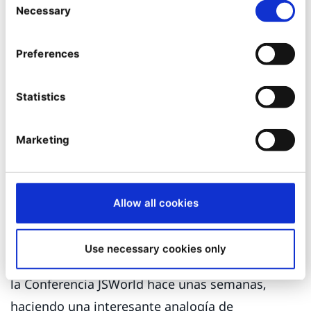
Necessary
Selection
O adoptan un enfoque acoplable en el que
los componentes seleccionados (sin que
Preferences
necesariamente se originen en un CMS o
repositorio de contenido) se integran en
Statistics
una agradable experiencia de
front-end
.
O seleccionan un conjunto de módulos
Marketing
"preintegrados" de un proveedor de DXP.
Estas son consideraciones clave y son muy
Allow all cookies
discutidas en nuestra industria, tanto por
proveedores como por compradores.
Use necessary cookies only
Tim Bennicks de Uniform discutió este tema en
la Conferencia JSWorld hace unas semanas,
haciendo una interesante analogía de