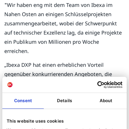
"Wir haben eng mit dem Team von Ibexa im
Nahen Osten an einigen Schlüsselprojekten
zusammengearbeitet, wobei der Schwerpunkt
auf technischer Exzellenz lag, da einige Projekte
ein Publikum von Millionen pro Woche
erreichen.
„Ibexa DXP hat einen erheblichen Vorteil
gegenüber konkurrierenden Angeboten, die
ausschließlich auf SaaS basieren. Saudi-Arabien
und die Emirate wollen nicht, dass ihre Daten
Consent
Details
About
außerhalb ihres Territoriums gespeichert
werden, aber Ibexa DXP kann vor Ort installiert
werden, was ein weiteres Verkaufsargument ist.
This website uses cookies