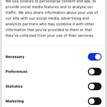
We use cookies to personalise content and ads, to
Link
und Ibexa haben einen gemeinsamen Stand
provide social media features and to analyse our
auf der
DigiMarCon
, die am 1. und 2. Oktober in
traffic. We also share information about your use of
our site with our social media, advertising and
Dubai stattfindet. „Die Unternehmen im Nahen
analytics partners who may combine it with other
Osten stehen vor den gleichen
information that you’ve provided to them or that
Herausforderungen wie alle anderen, daher
they’ve collected from your use of their services.
sehen wir in diesen Märkten große Chancen für
uns“.
Consent
Necessary
Selection
Eine zweite Vertriebskooperation fand im
Rahmen eines Digitalisierungsprojekts statt, bei
Preferences
dem ein großes und wachsendes spanisches
Unternehmen von Oracle Web Center zu Ibexa
Statistics
migrieren sollte. „Dieser Kunde ist mit seiner
Technologieplattform gewachsen und benötigt
Marketing