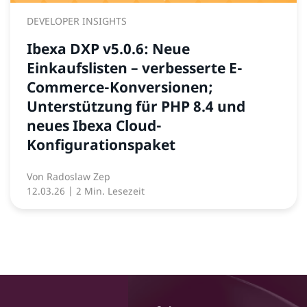
DEVELOPER INSIGHTS
Ibexa DXP v5.0.6: Neue
Einkaufslisten – verbesserte E-
Commerce-Konversionen;
Unterstützung für PHP 8.4 und
neues Ibexa Cloud-
Konfigurationspaket
Von
Radoslaw Zep
12.03.26
| 2 Min. Lesezeit