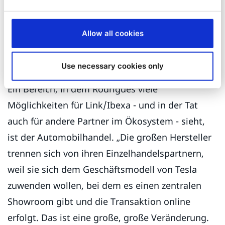
eine DXP, die in der Lage ist, sehr skalierbar
neue Websites zu erstellen und gleichzeitig
robust genug ist, um enorme Nachfragespitzen
Allow all cookies
zu bewältigen. Und genau das ist Ibexa. Wir
erwarten, bald von ihnen zu hören.
Use necessary cookies only
Ein Bereich, in dem Rodrigues viele
Möglichkeiten für Link/Ibexa - und in der Tat
auch für andere Partner im Ökosystem - sieht,
ist der Automobilhandel. „Die großen Hersteller
trennen sich von ihren Einzelhandelspartnern,
weil sie sich dem Geschäftsmodell von Tesla
zuwenden wollen, bei dem es einen zentralen
Showroom gibt und die Transaktion online
erfolgt. Das ist eine große, große Veränderung.