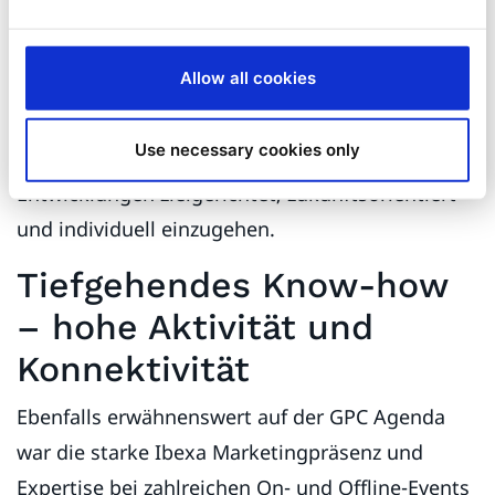
gesamte Partnernetzwerk der Gruppe in ihrer
Zusammenarbeit profitieren. Nicht zuletzt ist es
Allow all cookies
der europaweit breitgefächerte Kosmos
hochqualifizierter QNTM Partner, der es
Use necessary cookies only
ermöglicht, auf neue Chancen und
Entwicklungen zielgerichtet, zukunftsorientiert
und individuell einzugehen.
Tiefgehendes Know-how
– hohe Aktivität und
Konnektivität
Ebenfalls erwähnenswert auf der GPC Agenda
war die starke Ibexa Marketingpräsenz und
Expertise bei zahlreichen On- und Offline-Events