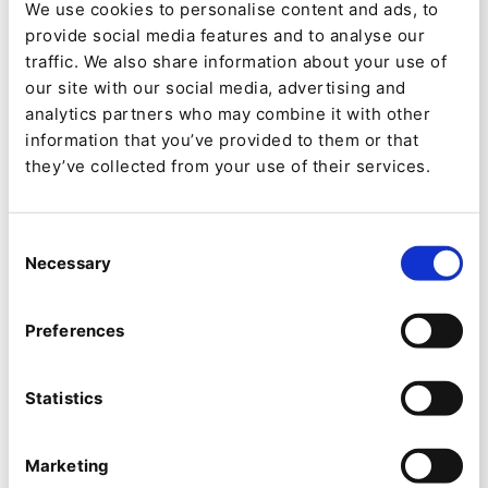
We use cookies to personalise content and ads, to
Partnerschaft von Ibexa und QNTM. Durch die
provide social media features and to analyse our
traffic. We also share information about your use of
Zugehörigkeit zur etablierten skandinavischen
our site with our social media, advertising and
Gesellschaft ist eine feste Win-Win-Situation
analytics partners who may combine it with other
gewachsen, die hohes Potenzial freisetzt.
information that you’ve provided to them or that
they’ve collected from your use of their services.
Innerhalb der QNTM Group besteht direkter
Zugriff auf hochkarätige Partner und
Softwareprodukte, womit alle Voraussetzungen
Consent
Necessary
Selection
für richtungsweisende Lösungen mit hoher
Composability erfüllt sind.
Preferences
Neben dem soliden Fundament, das Ibexa in der
QNTM Group findet, sind es vor allem die
Statistics
Wettbewerbsfähigkeit, Beschleunigungseffekte
Marketing
und die Agilität, von der Ibexa, QNTM und das