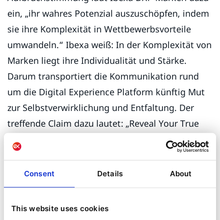
ein, „ihr wahres Potenzial auszuschöpfen, indem
sie ihre Komplexität in Wettbewerbsvorteile
umwandeln.“ Ibexa weiß: In der Komplexität von
Marken liegt ihre Individualität und Stärke.
Darum transportiert die Kommunikation rund
um die Digital Experience Platform künftig Mut
zur Selbstverwirklichung und Entfaltung. Der
treffende Claim dazu lautet: „Reveal Your True
Self“.
Das Ibexa Potenzial in der
Consent
Details
About
QNTM Group
Erreichte Meilensteine und große Schritte
This website uses cookies
vorwärts: Das alles ermöglicht nicht zuletzt die