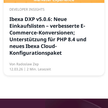
DEVELOPER INSIGHTS
Ibexa DXP v5.0.6: Neue
Einkaufslisten – verbesserte E-
Commerce-Konversionen;
Unterstützung für PHP 8.4 und
neues Ibexa Cloud-
Konfigurationspaket
Von
Radoslaw Zep
12.03.26
| 2 Min. Lesezeit