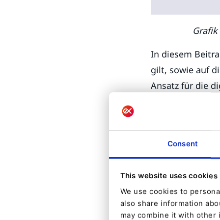
Grafik
In diesem Beitra
gilt, sowie auf 
Ansatz für die d
Vertriebsleistun
Die beiden erste
Matrix (unterha
Consent
zu erreichen, in
This website uses cookies
We use cookies to personal
also share information abou
may combine it with other 