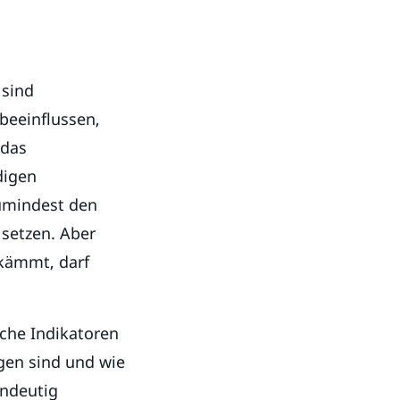
 sind
beeinflussen,
 das
digen
zumindest den
 setzen. Aber
hkämmt, darf
iche Indikatoren
gen sind und wie
indeutig