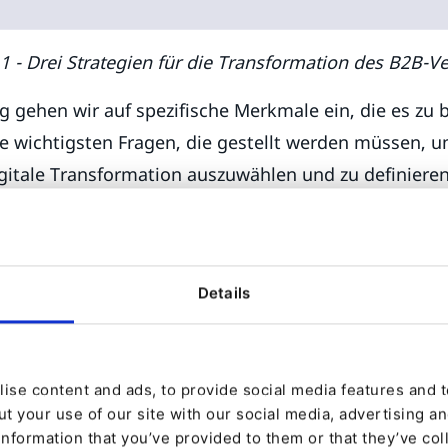
 1 - Drei Strategien für die Transformation des B2B-Ve
g gehen wir auf spezifische Merkmale ein, die es zu 
die wichtigsten Fragen, die gestellt werden müssen, 
igitale Transformation auszuwählen und zu definieren
g, digitale Reife und geschäftliche Komplexität.
n können leicht in einer Variation der bekannten BC
lb) betrachtet werden - mit dem Ziel, den oberen re
Details
 dem die digitale Reife und die Vertriebsleistung hoch
ise content and ads, to provide social media features and to
t your use of our site with our social media, advertising a
information that you’ve provided to them or that they’ve col