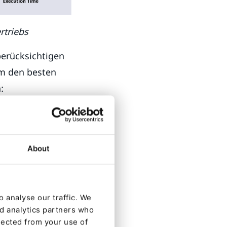
rtriebs
berücksichtigen
um den besten
:
G Growth-Share-
chten Quadranten
About
 sind.
 analyse our traffic. We
nd analytics partners who
lected from your use of