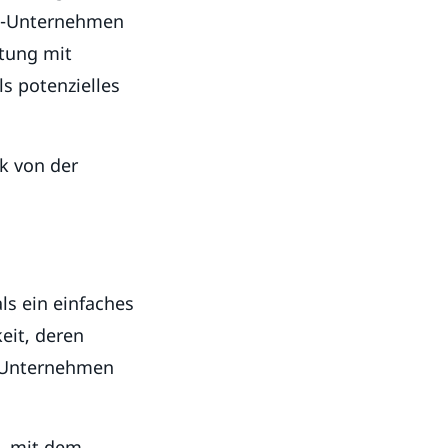
2B-Unternehmen
htung mit
s potenzielles
rk von der
als ein einfaches
eit, deren
e Unternehmen
b, mit dem