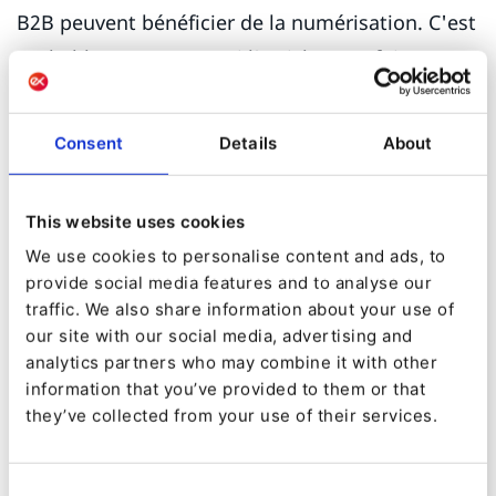
B2B peuvent bénéficier de la numérisation. C'est
probablement pourquoi l'article autrefois
visionnaire de Forrester,
la Mort d'un
Commercial (B2B)
ne s'est jamais vraiment
Consent
Details
About
matérialisé, de nombreux commerciaux
conservant leur emploi. En revanche, le décalage
This website uses cookies
entre acheteurs et vendeurs a continué
We use cookies to personalise content and ads, to
d'augmenter, car les entreprises n'ont pas
provide social media features and to analyse our
réussi à numériser des processus très
traffic. We also share information about your use of
our site with our social media, advertising and
complexes.
analytics partners who may combine it with other
information that you’ve provided to them or that
Les Prévisions pour 2021
they’ve collected from your use of their services.
Le marché se rendra compte que l'impératif de
la transformation numérique nécessite
Consent