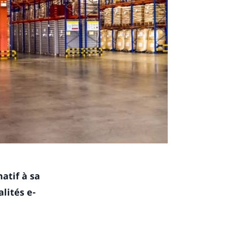
atif à sa
lités e-