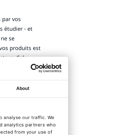
s par vos
s étudier - et
 ne se
os produits est
eteur. Cela
senté ou
s clients.
About
es contenant
vos acheteurs ne
filtrez et
 analyse our traffic. We
dimension de
nd analytics partners who
ur le même
lected from your use of