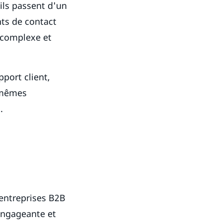
 ils passent d'un
nts de contact
n complexe et
pport client,
s mêmes
.
entreprises B2B
 engageante et