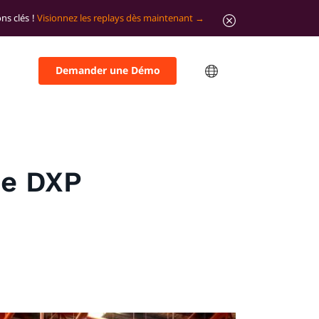
ns clés !
Visionnez les replays dès maintenant
Demander une Démo
ne DXP