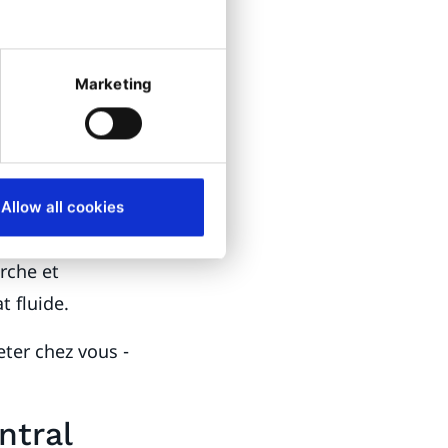
s entreprises B2B
Marketing
 Comment capter
on prix
s? »).
produits - et les
Allow all cookies
r la complexité
erche et
t fluide.
heter chez vous -
ntral