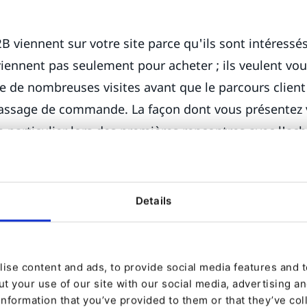
B viennent sur votre site parce qu'ils sont intéressé
 viennent pas seulement pour acheter ; ils veulent vou
e de nombreuses visites avant que le parcours client
assage de commande. La façon dont vous présentez v
 particulier lors des premières rencontres avec l'ach
otre marque si votre catalogue de produits est mal pré
est difficile de rechercher et de filtrer, vous perdrez de
Details
roduits est un défi, en particulier pour les catalogu
s, voire des dizaines de milliers de références. Tous 
voir exposer à l'intégralité de votre catalogue ; vous 
ise content and ads, to provide social media features and to
le profil du client. La tarification ajoute une autre 
t your use of our site with our social media, advertising a
 les acheteurs B2B paient rarement le même prix po
information that you’ve provided to them or that they’ve col