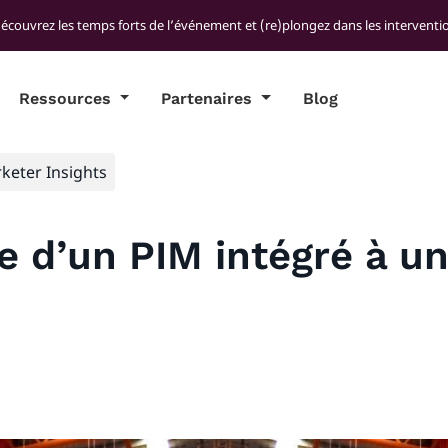
découvrez les temps forts de l’événement et (re)plongez dans les interventio
Ressources
Partenaires
Blog
keter Insights
e d’un PIM intégré à u