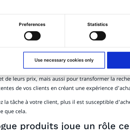
us segmentez donc davantage.
prenant que certaines des principales inquiétudes de
Preferences
Statistics
commerce soient la complexité de leurs produits («
 ? ») et la structure des prix (« Comment obtenir le b
 le bon acheteur dans notre catalogue de 50 000 SKU
rticle de blog est la gestion des informations sur les 
Use necessary cookies only
e vous pouvez déployer non seulement pour contrôle
et de leurs prix, mais aussi pour transformer la rech
entes de vos clients en créant une expérience d'acha
ez la tâche à votre client, plus il est susceptible d'ac
le que cela.
ogue produits joue un rôle ce