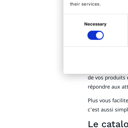
produit – et vo
their services.
Il n'est pas sur
Consent
Necessary
Selection
concernant l'e-
et contrôler cela
contractuel pour
Le sujet de cet a
technologies qu
de vos produits 
répondre aux att
Plus vous facilit
c'est aussi simp
Le catal