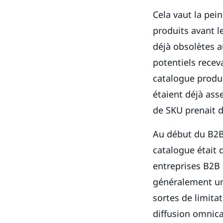
Cela vaut la pei
produits avant le
déjà obsolètes a
potentiels recev
catalogue produi
étaient déjà ass
de SKU prenait d
Au début du B2B 
catalogue était d
entreprises B2B 
généralement une
sortes de limita
diffusion omnica