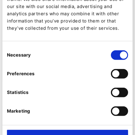
our site with our social media, advertising and
analytics partners who may combine it with other
information that you’ve provided to them or that
EDITORIAL INSIGHTS
they’ve collected from your use of their services.
B2B : la clé de la croissance réside
dans la capacité à s’adapter au
Consent
Necessary
changement
Selection
De
Bertrand Maugain
Preferences
17/12/2020 10:41
| 6 Min read
Statistics
Marketing