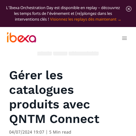
L'Ibexa Orchestration Day est disponible en replay – découvrez
les temps forts de l’événement et (re)plongez dans les
interventions clés !
Visionnez les replays dès maintenant
Tous les articles de blog
Product
Significant
news
DXP
Commerce
Gérer les
catalogues
produits avec
QNTM Connect
04/07/2024 19:07
| 5 Min read