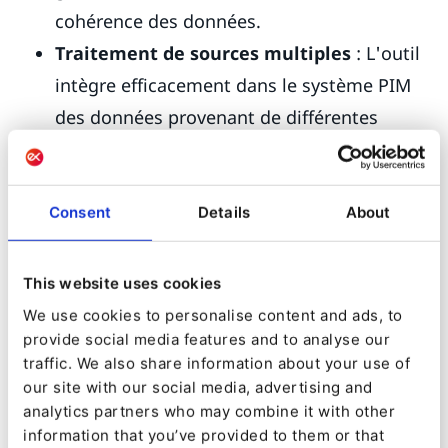
cohérence des données.
Traitement de sources multiples
: L'outil
intègre efficacement dans le système PIM
des données provenant de différentes
sources, telles que Google Sheets ou Excel,
sans intervention manuelle.
Consent
Details
About
Précision et exhaustivité accrues
:
Gestion des
attributs
: Tous les attributs
This website uses cookies
des produits sont correctement importés,
We use cookies to personalise content and ads, to
ce qui réduit le risque d'erreurs liées à la
provide social media features and to analyse our
traffic. We also share information about your use of
saisie manuelle des données.
our site with our social media, advertising and
Enrichissement du contenu
: QNTM
analytics partners who may combine it with other
Connect permet d'enrichir le contenu des
information that you’ve provided to them or that