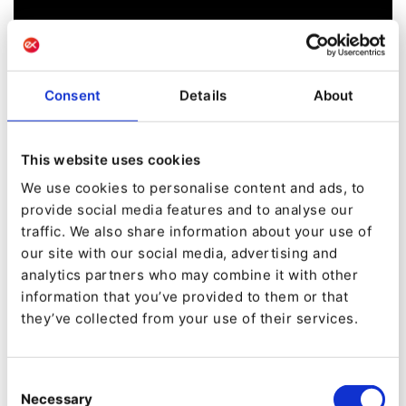
Consent
Details
About
This website uses cookies
We use cookies to personalise content and ads, to
provide social media features and to analyse our
Avantages pour la gestion
traffic. We also share information about your use of
our site with our social media, advertising and
de contenu
analytics partners who may combine it with other
information that you’ve provided to them or that
La mise en œuvre de QNTM Connect pour la
they’ve collected from your use of their services.
révision de contenu offre plusieurs avantages :
Révision automatisée :
En automatisant le
Consent
Necessary
processus de révision, vous vous assurez
Selection