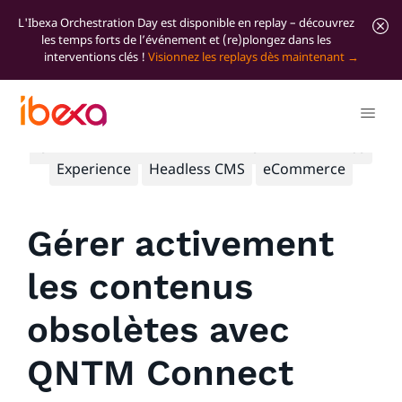
L'Ibexa Orchestration Day est disponible en replay – découvrez
les temps forts de l’événement et (re)plongez dans les
interventions clés !
Visionnez les replays dès maintenant
Tous les articles de blog
Product
Significant
news
DXP
Marketing
Content
Commerce
Experience
Headless CMS
eCommerce
Gérer activement
les contenus
obsolètes avec
QNTM Connect