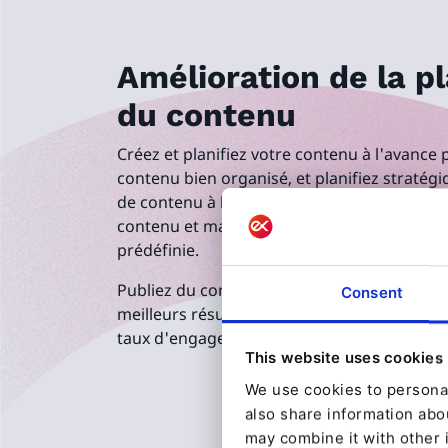
Amélioration de la pl
du contenu
Créez et planifiez votre contenu à l'avance 
contenu bien organisé, et planifiez stratég
de contenu à la minute près. Déterminez le
contenu et masquez-le automatiquement a
prédéfinie.
Publiez du contenu aux moments les plus pr
Consent
meilleurs résultats, tout en assurant un flu
taux d'engagement.
This website uses cookies
We use cookies to personal
also share information abou
may combine it with other 