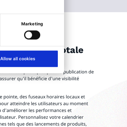
Marketing
ne visibilité totale
cations à venir
Allow all cookies
es heures spécifiques pour la publication de
ssurer qu'il bénéficie d'une visibilité
 pointe, des fuseaux horaires locaux et
ur atteindre les utilisateurs au moment
afin d'améliorer les performances et
ilisateur. Personnalisez votre calendrier
es tels que des lancements de produits,