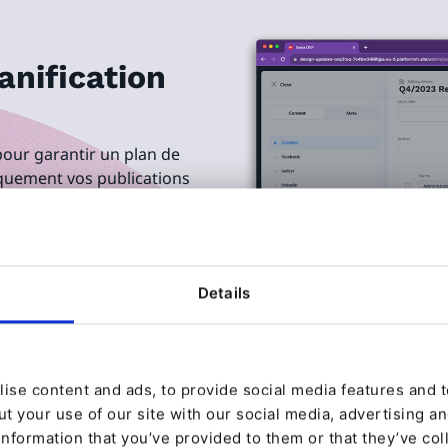
anification
pour garantir un plan de
iquement vos publications
 "temps d'affichage" du
près une période
opices à l'obtention de
Details
x régulier pour maintenir les
ise content and ads, to provide social media features and to
t your use of our site with our social media, advertising a
information that you’ve provided to them or that they’ve col