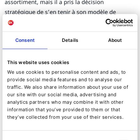
assortiment, mais il a pris la décision
stratégique de s’en tenir à son modèle de
distribution établi. Ainsi, en ce qui concerne le
parcours numérique décrit dans le graphique ci-
Consent
Details
About
dessous, ABUS et Swissport « sautent » la phase
de commerce numérique (pour l’instant), mais
pas
la phase 5 qui suit, l’innovation numérique,
This website uses cookies
car vous voulez qu’une DXP soit complètement
We use cookies to personalise content and ads, to
provide social media features and to analyse our
garantie dans le temps dans tous les cas
traffic. We also share information about your use of
d’utilisation.
our site with our social media, advertising and
analytics partners who may combine it with other
information that you’ve provided to them or that
they’ve collected from your use of their services.
Consent