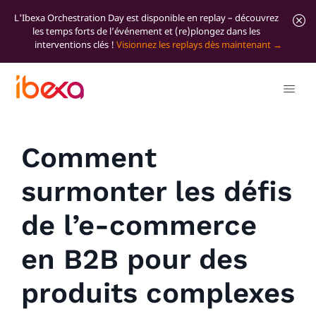
L'Ibexa Orchestration Day est disponible en replay – découvrez
les temps forts de l’événement et (re)plongez dans les
interventions clés !
Visionnez les replays dès maintenant
Tous les articles de blog
News
Comment
surmonter les défis
de l’e-commerce
en B2B pour des
produits complexes