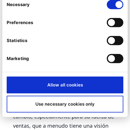
permitirá promocionar tus productos y
Necessary
Selection
generar tus primeros contactos
cualificados. En esta etapa, también te
Preferences
recomendamos que desarrolles tus
prácticas de Marketing Digital: landing
Statistics
pages para campañas de publicidad
online, SEO basado en los datos de tus
Marketing
productos, formularios para captar tus
primeros leads, contenido personalizado
para atender mejor a tus clientes.
Allow all cookies
Un proyecto de transformación digital es
Use necessary cookies only
ante todo un proyecto de gestión del
cambio, especialmente para su fuerza de
ventas, que a menudo tiene una visión