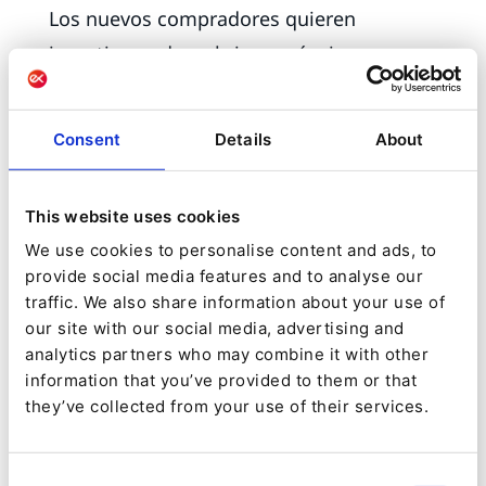
Los nuevos compradores quieren
investigar y descubrir por sí mismos
tanto como sea posible sobre los
productos que les interesan sin
Consent
Details
About
interacción humana; su investigación
puede ser de gran alcance, quieren
This website uses cookies
obtener la mayor cantidad de
We use cookies to personalise content and ads, to
información posible, como las
provide social media features and to analyse our
características y especificaciones del
traffic. We also share information about your use of
producto.
our site with our social media, advertising and
analytics partners who may combine it with other
Es por esto que un DXP que incorpore un
information that you’ve provided to them or that
they’ve collected from your use of their services.
PIM (Product Information Manager) te
puede ayudar muchísimo porque te
Consent